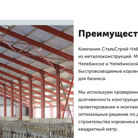
Преимуществ
Компания СтальСтрой-Члб 
из металлоконструкций. М
Челябинске и Челябинско
быстровозводимые коровн
для бизнеса.
Мы используем проверенны
долговечность конструкци
проектировании и монтаже
оптимальные решения по 
строительства коровника в
квадратный метр.