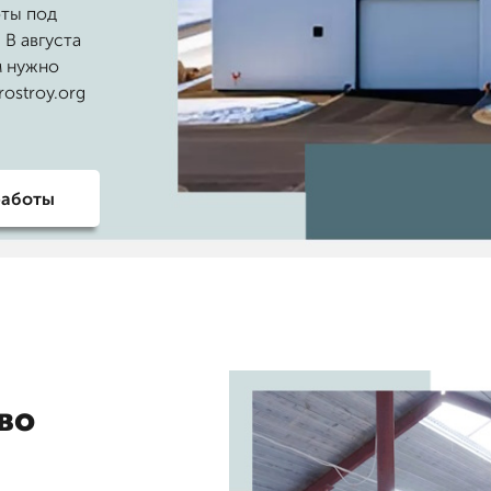
оты под
 В августа
м нужно
ostroy.org
работы
во