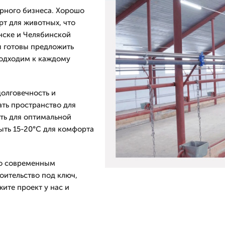
рного бизнеса. Хорошо
т для животных, что
инске и Челябинской
ы готовы предложить
подходим к каждому
олговечность и
ть пространство для
сть для оптимальной
ыть 15-20°C для комфорта
по современным
оительство под ключ,
ите проект у нас и