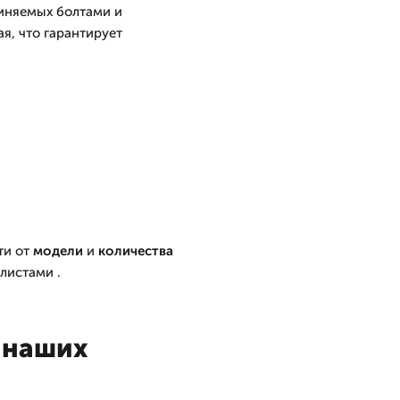
диняемых болтами и
я, что гарантирует
ти от
модели
и
количества
листами .
 наших