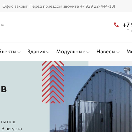
Офис закрыт. Перед приездом звоните +7 929 22-444-10!
+7
по
Пн
бъекты
Здания
Модульные
Навесы
М
 в
оты под
 В августа