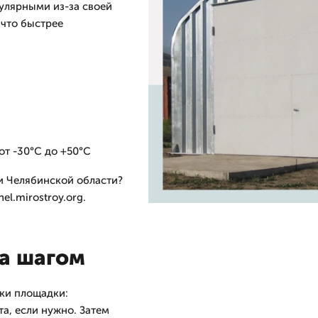
пулярными из-за своей
 что быстрее
от -30°C до +50°C
и Челябинской области?
el.mirostroy.org.
за шагом
ки площадки:
а, если нужно. Затем