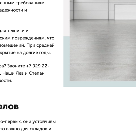
менным требованиям.
надежности и
ля техники и
еским повреждениям, что
помещений. При средней
окрытие на долгие годы.
ра? Звоните +7 929 22-
g. Наши Лев и Степан
мости.
олов
о-первых, они устойчивы
то важно для складов и