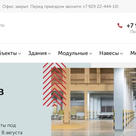
Офис закрыт. Перед приездом звоните +7 929 22-444-10!
+7
по
Пн
бъекты
Здания
Модульные
Навесы
М
в
оты под
 В августа