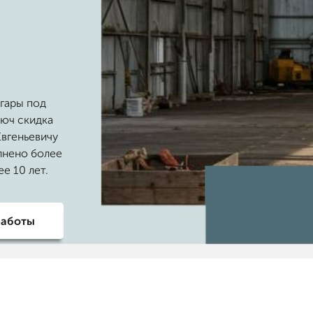
гары под
люч скидка
Евгеньевичу
олнено более
е 10 лет.
работы