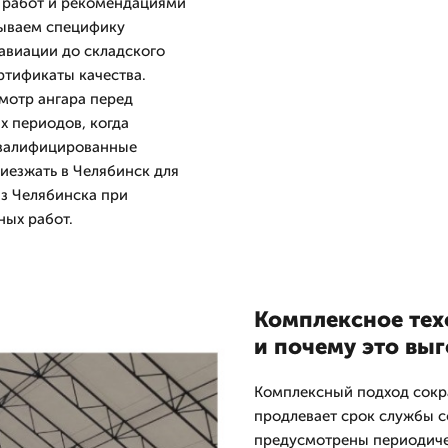
 работ и рекомендациями
тываем специфику
 авиации до складского
ртификаты качества.
мотр ангара перед
х периодов, когда
квалифицированные
иезжать в Челябинск для
из Челябинска при
ых работ.
Комплексное тех
и почему это вы
Комплексный подход сокр
продлевает срок службы с
предусмотрены периодиче