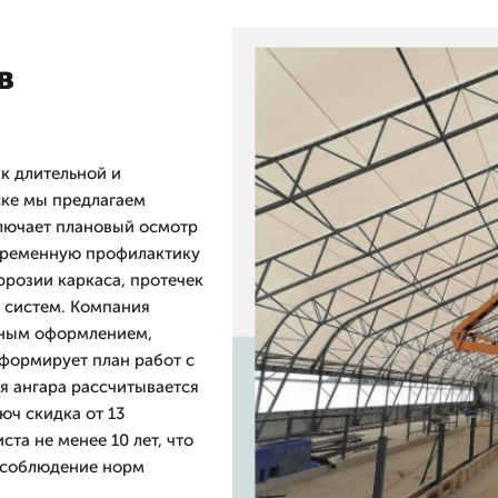
в
к длительной и
ске мы предлагаем
ключает плановый осмотр
евременную профилактику
ррозии каркаса, протечек
 систем. Компания
ьным оформлением,
 формирует план работ с
я ангара рассчитывается
юч скидка от 13
та не менее 10 лет, что
и соблюдение норм