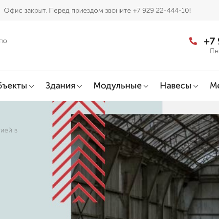
Офис закрыт. Перед приездом звоните +7 929 22-444-10!
+7
по
Пн
бъекты
Здания
Модульные
Навесы
М
ией в